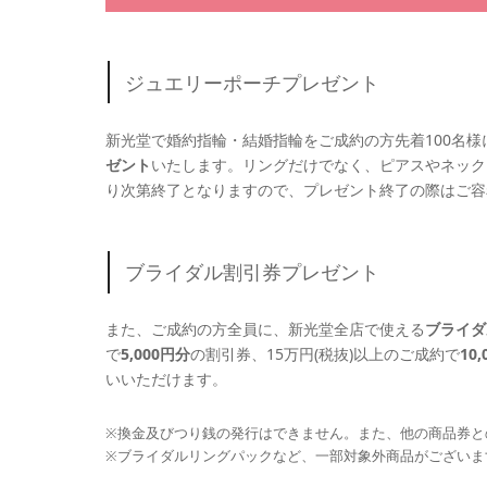
ジュエリーポーチプレゼント
新光堂で婚約指輪・結婚指輪をご成約の方先着100名
ゼント
いたします。リングだけでなく、ピアスやネック
り次第終了となりますので、プレゼント終了の際はご容
ブライダル割引券プレゼント
また、ご成約の方全員に、新光堂全店で使える
ブライダ
で
5,000円分
の割引券、15万円(税抜)以上のご成約で
10
いいただけます。
※換金及びつり銭の発行はできません。また、他の商品券と
※ブライダルリングパックなど、一部対象外商品がございま