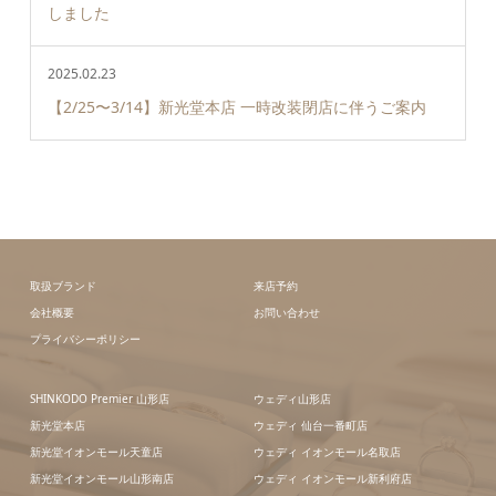
しました
2025.02.23
【2/25〜3/14】新光堂本店 一時改装閉店に伴うご案内
取扱ブランド
来店予約
会社概要
お問い合わせ
プライバシーポリシー
SHINKODO Premier 山形店
ウェディ山形店
新光堂本店
ウェディ 仙台一番町店
新光堂イオンモール天童店
ウェディ イオンモール名取店
新光堂イオンモール山形南店
ウェディ イオンモール新利府店