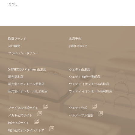
ます。
取扱ブランド
来店予約
会社概要
お問い合わせ
プライバシーポリシー
SHINKODO Premier 山形店
ウェディ山形店
新光堂本店
ウェディ 仙台一番町店
新光堂イオンモール天童店
ウェディ イオンモール名取店
新光堂イオンモール山形南店
ウェディ イオンモール新利府店
ブライダル公式サイト
ウェディ公式
メガネ公式サイト
ベルノーブル通販
時計公式サイト
時計公式オンラインストア