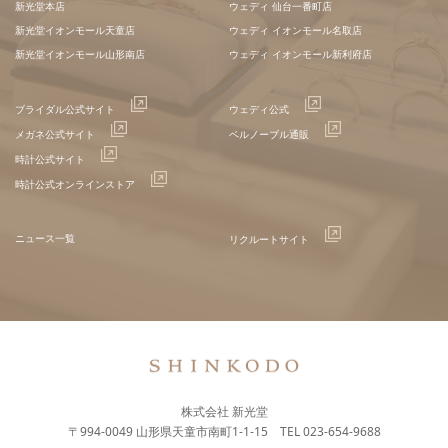
新光堂本店
ウェディ 仙台一番町店
新光堂イオンモール天童店
ウェディ イオンモール名取店
新光堂イオンモール山形南店
ウェディ イオンモール新利府店
ブライダル公式サイト
ウェディ公式
メガネ公式サイト
ベルノーブル通販
時計公式サイト
時計公式オンラインストア
ニュース一覧
リクルートサイト
株式会社 新光堂
〒994-0049 山形県天童市南町1-1-15 TEL 023-654-9688