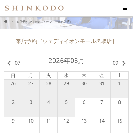
来店予約［ウェディイオンモール名取店］
来店予約［ウェディイオンモール名取店］
2026年08月
keyboard_arrow_left
keyboard_arrow_right
07
09
日
月
火
水
木
金
土
26
27
28
29
30
31
1
2
3
4
5
6
7
8
9
10
11
12
13
14
15