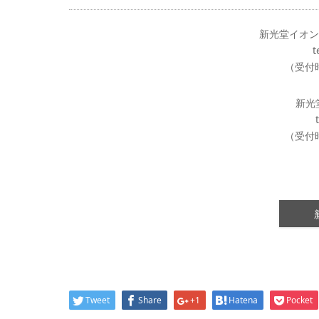
新光堂イオン
te
（受付時
新光
te
（受付時
Tweet
Share
+1
Hatena
Pocket