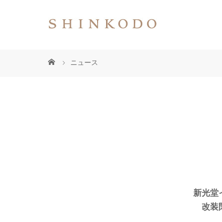
ニュース
新光堂
改装