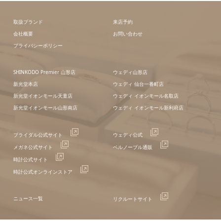
取扱ブランド
来店予約
会社概要
お問い合わせ
プライバシーポリシー
SHINKODO Premier 山形店
ウェディ山形店
新光堂本店
ウェディ 仙台一番町店
新光堂イオンモール天童店
ウェディ イオンモール名取店
新光堂イオンモール山形南店
ウェディ イオンモール新利府店
ブライダル公式サイト
ウェディ公式
メガネ公式サイト
ベルノーブル通販
時計公式サイト
時計公式オンラインストア
ニュース一覧
リクルートサイト