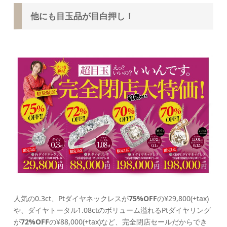
他にも目玉品が目白押し！
人気の0.3ct、Ptダイヤネックレスが
75%OFF
の¥29,800(+tax)
や、ダイヤトータル1.08ctのボリューム溢れるPtダイヤリング
が
72%OFF
の¥88,000(+tax)など、完全閉店セールだからでき