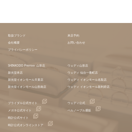
取扱ブランド
来店予約
会社概要
お問い合わせ
プライバシーポリシー
SHINKODO Premier 山形店
ウェディ山形店
新光堂本店
ウェディ 仙台一番町店
新光堂イオンモール天童店
ウェディ イオンモール名取店
新光堂イオンモール山形南店
ウェディ イオンモール新利府店
ブライダル公式サイト
ウェディ公式
メガネ公式サイト
ベルノーブル通販
時計公式サイト
時計公式オンラインストア