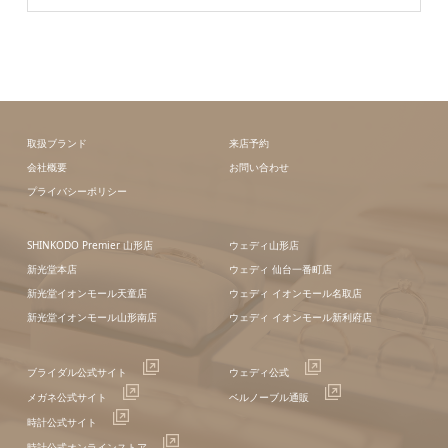
取扱ブランド
来店予約
会社概要
お問い合わせ
プライバシーポリシー
SHINKODO Premier 山形店
ウェディ山形店
新光堂本店
ウェディ 仙台一番町店
新光堂イオンモール天童店
ウェディ イオンモール名取店
新光堂イオンモール山形南店
ウェディ イオンモール新利府店
ブライダル公式サイト
ウェディ公式
メガネ公式サイト
ベルノーブル通販
時計公式サイト
時計公式オンラインストア