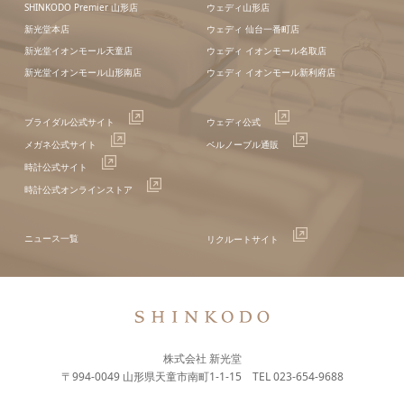
SHINKODO Premier 山形店
ウェディ山形店
新光堂本店
ウェディ 仙台一番町店
新光堂イオンモール天童店
ウェディ イオンモール名取店
新光堂イオンモール山形南店
ウェディ イオンモール新利府店
ブライダル公式サイト
ウェディ公式
メガネ公式サイト
ベルノーブル通販
時計公式サイト
時計公式オンラインストア
ニュース一覧
リクルートサイト
株式会社 新光堂
〒994-0049 山形県天童市南町1-1-15 TEL 023-654-9688