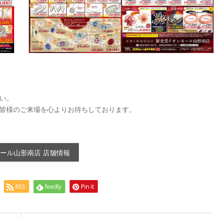
い。
皆様のご来場を心よりお待ちしております。
ール山形南店 店舗情報
RSS
feedly
Pin it