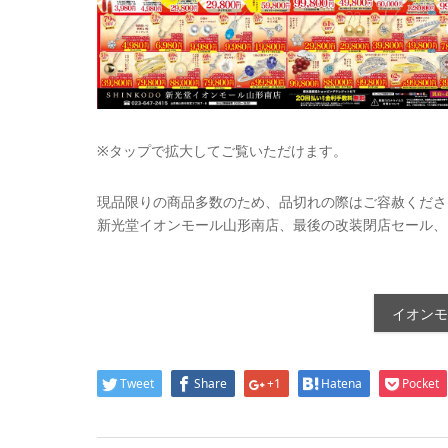
※タップで拡大してご覧いただけます。
現品限りの商品多数のため、品切れの際はご容赦くださ
新光堂イオンモール山形南店、最後の改装閉店セール、
イオンモ
Tweet
Share
+1
Hatena
Pocket