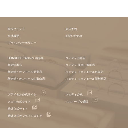
取扱ブランド
来店予約
会社概要
お問い合わせ
プライバシーポリシー
SHINKODO Premier 山形店
ウェディ山形店
新光堂本店
ウェディ 仙台一番町店
新光堂イオンモール天童店
ウェディ イオンモール名取店
新光堂イオンモール山形南店
ウェディ イオンモール新利府店
ブライダル公式サイト
ウェディ公式
メガネ公式サイト
ベルノーブル通販
時計公式サイト
時計公式オンラインストア