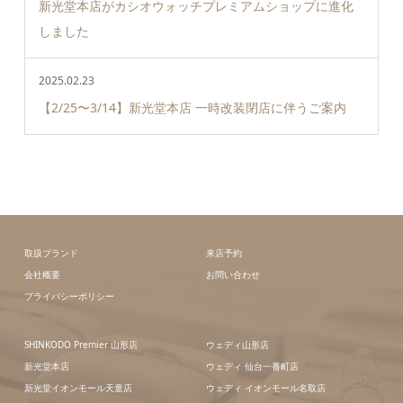
新光堂本店がカシオウォッチプレミアムショップに進化
しました
2025.02.23
【2/25〜3/14】新光堂本店 一時改装閉店に伴うご案内
取扱ブランド
来店予約
会社概要
お問い合わせ
プライバシーポリシー
SHINKODO Premier 山形店
ウェディ山形店
新光堂本店
ウェディ 仙台一番町店
新光堂イオンモール天童店
ウェディ イオンモール名取店