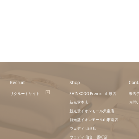
Recruit
Shop
Cont
リクルートサイト
SHINKODO Premier 山形店
来店
新光堂本店
お問
新光堂イオンモール天童店
新光堂イオンモール山形南店
ウェディ 山形店
ウェディ 仙台一番町店